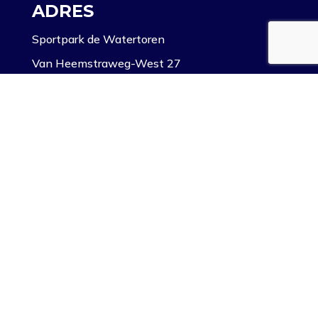
ADRES
Sportpark de Watertoren
Van Heemstraweg-West 27
5301 PZ Zaltbommel
0418-781-781
info@padelbommelerwaard.nl
OPENINGSTIJDEN
Elke dag geopend van 8.00 tot 23.00!